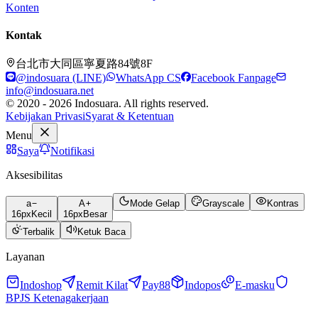
Konten
Kontak
台北市大同區寧夏路84號8F
@indosuara (LINE)
WhatsApp CS
Facebook Fanpage
info@indosuara.net
© 2020 - 2026 Indosuara. All rights reserved.
Kebijakan Privasi
Syarat & Ketentuan
Menu
Saya
Notifikasi
Aksesibilitas
a
A
Mode Gelap
Grayscale
Kontras
16
px
Kecil
16
px
Besar
Terbalik
Ketuk Baca
Layanan
Indoshop
Remit Kilat
Pay88
Indopos
E-masku
BPJS Ketenagakerjaan