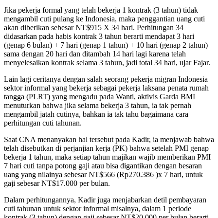
Jika pekerja formal yang telah bekerja 1 kontrak (3 tahun) tidak
mengambil cuti pulang ke Indonesia, maka penggantian uang cuti
akan diberikan sebesar NT$915 X 34 hari. Perhitungan 34
didasarkan pada habis kontrak 3 tahun berarti mendapat 3 hari
(genap 6 bulan) + 7 hari (genap 1 tahun) + 10 hari (genap 2 tahun)
sama dengan 20 hari dan ditambah 14 hari lagi karena telah
menyelesaikan kontrak selama 3 tahun, jadi total 34 hari, ujar Fajar.
Lain lagi ceritanya dengan salah seorang pekerja migran Indonesia
sektor informal yang bekerja sebagai pekerja laksana penata rumah
tangga (PLRT) yang mengadu pada Wanti, aktivis Garda BMI
menuturkan bahwa jika selama bekerja 3 tahun, ia tak pernah
mengambil jatah cutinya, bahkan ia tak tahu bagaimana cara
perhitungan cuti tahunan.
Saat CNA menanyakan hal tersebut pada Kadir, ia menjawab bahwa
telah disebutkan di perjanjian kerja (PK) bahwa setelah PMI genap
bekerja 1 tahun, maka setiap tahun majikan wajib memberikan PMI
7 hari cuti tanpa potong gaji atau bisa digantikan dengan besaran
uang yang nilainya sebesar NT$566 (Rp270.386 )x 7 hari, untuk
gaji sebesar NT$17.000 per bulan.
Dalam perhitungannya, Kadir juga menjabarkan detil pembayaran
cuti tahunan untuk sektor informal misalnya, dalam 1 periode
kontrak (3 tahun) dengan gaji sebesar NT$20.000 per bulan berarti