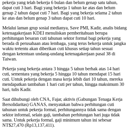
pekerja yang telah bekerja 6 bulan dan belum genap satu tahun,
dapat cuti 3 hari. Bagi yang bekerja 1 tahun ke atas dan belum
genap 2 tahun dapat cuti 7 hari. Bagi yang bekerja selama 2 tahun
ke atas dan belum genap 3 tahun dapat cuti 10 hari.
Melalui laman grup sosial medianya, Save PMI, Kadir, analis bidang
ketenagakerjaan KDEI menuliskan pemberitahuan berupa
perhitungan besaran cuti tahunan sektor formal bagi pekerja yang
berada di perusahaan atau lembaga, yang terus bekerja untuk jangka
waktu tertentu akan diberikan cuti khusus setiap tahun sesuai
dengan ketentuan undang-undang ketenagakerjaan pasal 38 di
Taiwan.
Pekerja yang bekerja antara 3 hingga 5 tahun berhak atas 14 hari
cuti, sementara yang bekerja 5 hingga 10 tahun mendapat 15 hari
cuti. Untuk pekerja dengan masa kerja lebih dari 10 tahun, mereka
mendapatkan tambahan 1 hari cuti per tahun, hingga maksimum 30
hari, tulis Kadir.
Saat dihubungi oleh CNA, Fajar, aktivis (Gabungan Tenaga Kerja
Bersolidaritas) GANAS, menyatakan bahwa perhitungan cuti
tahunan untuk pekerja formal, perhitungannya tidak sama dengan
sektor informal, selain gaji, tambahan perhitungan hari juga tidak
sama. Untuk pekerja formal, gaji minimum tahun ini sebesar
NT$27,470 (Rp13,137,411).