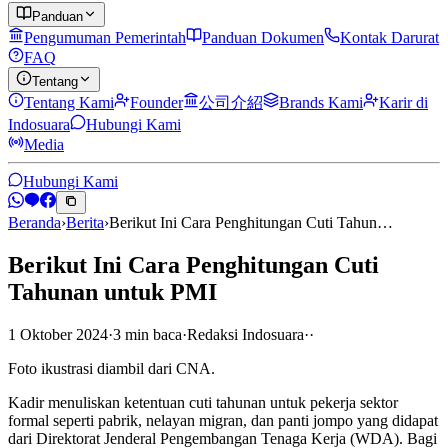
Panduan
Pengumuman Pemerintah
Panduan Dokumen
Kontak Darurat
FAQ
Tentang
Tentang Kami
Founder
公司介紹
Brands Kami
Karir di
Indosuara
Hubungi Kami
Media
Hubungi Kami
Beranda
›
Berita
›
Berikut Ini Cara Penghitungan Cuti Tahun…
Berikut Ini Cara Penghitungan Cuti
Tahunan untuk PMI
1 Oktober 2024
·
3
min
baca
·
Redaksi Indosuara
·
·
Foto ikustrasi diambil dari CNA.
Kadir menuliskan ketentuan cuti tahunan untuk pekerja sektor
formal seperti pabrik, nelayan migran, dan panti jompo yang didapat
dari Direktorat Jenderal Pengembangan Tenaga Kerja (WDA). Bagi