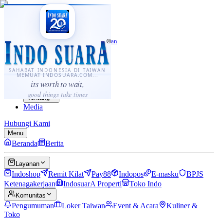
·
...
⌘K
ID
中文
Sahabat Indonesia di Taiwan
Berita
Layanan
SAHABAT INDONESIA DI TAIWAN
MEMUAT INDOSUARA.COM...
Komunitas
its worth to wait,
Panduan
good things take times
Tentang
Media
Hubungi Kami
Menu
Beranda
Berita
Layanan
Indoshop
Remit Kilat
Pay88
Indopos
E-masku
BPJS
Ketenagakerjaan
IndosuarA Properti
Toko Indo
Komunitas
Pengumuman
Loker Taiwan
Event & Acara
Kuliner &
Toko