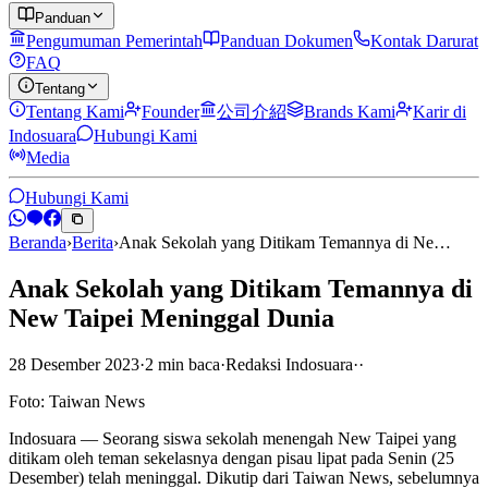
Panduan
Pengumuman Pemerintah
Panduan Dokumen
Kontak Darurat
FAQ
Tentang
Tentang Kami
Founder
公司介紹
Brands Kami
Karir di
Indosuara
Hubungi Kami
Media
Hubungi Kami
Beranda
›
Berita
›
Anak Sekolah yang Ditikam Temannya di Ne…
Anak Sekolah yang Ditikam Temannya di
New Taipei Meninggal Dunia
28 Desember 2023
·
2
min
baca
·
Redaksi Indosuara
·
·
Foto: Taiwan News
Indosuara — Seorang siswa sekolah menengah New Taipei yang
ditikam oleh teman sekelasnya dengan pisau lipat pada Senin (25
Desember) telah meninggal. Dikutip dari Taiwan News, sebelumnya