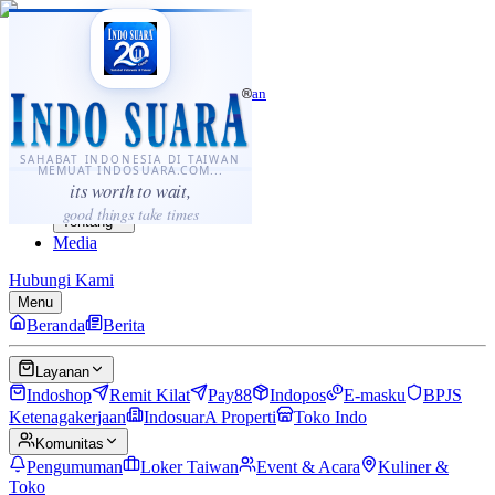
·
...
⌘K
ID
中文
Sahabat Indonesia di Taiwan
Berita
Layanan
SAHABAT INDONESIA DI TAIWAN
MEMUAT INDOSUARA.COM...
Komunitas
its worth to wait,
Panduan
good things take times
Tentang
Media
Hubungi Kami
Menu
Beranda
Berita
Layanan
Indoshop
Remit Kilat
Pay88
Indopos
E-masku
BPJS
Ketenagakerjaan
IndosuarA Properti
Toko Indo
Komunitas
Pengumuman
Loker Taiwan
Event & Acara
Kuliner &
Toko