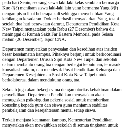
pada hari Senin, seorang siswa laki-laki kelas sembilan bermarga
Kuo (郭) menikam siswa laki-laki lain yang bermarga Yang (楊)
dengan pisau lipat beberapa kali sehingga menyebabkan Yang
kehilangan kesadaran. Dokter berhasil menyadarkan Yang, tetapi
setelah dua hari perawatan darurat, Departemen Pendidikan Kota
New Taipei mengatakan pada Rabu (27 Desember) bahwa dia
meninggal di Rumah Sakit Far Eastern Memorial pada Selasa
malam (26 Desember), lapor CNA.
Departemen menyatakan penyesalan dan kesedihan atas insiden
besar keselamatan kampus. Pihaknya berjanji untuk berkoordinasi
dengan Departemen Urusan Sipil Kota New Taipei dan sekolah
dalam membantu orang tua dengan berbagai kebutuhan, termasuk
konsultasi hukum, dan mendesak Pusat Pendidikan Keluarga dan
Departemen Kesejahteraan Sosial Kota New Taipei untuk
berkolaborasi dalam mendukung orang tua.
Sekolah juga akan bekerja sama dengan otoritas kehakiman dalam
penyelidikan. Departemen Pendidikan menyatakan akan
menugaskan psikolog dan pekerja sosial untuk memberikan
konseling kepada guru dan siswa guna menjamin stabilitas
pembelajaran dan kesejahteraan mental setiap siswa.
Terkait menjaga keamanan kampus, Kementerian Pendidikan
menyatakan akan mewajibkan sekolah di semua tingkatan untuk