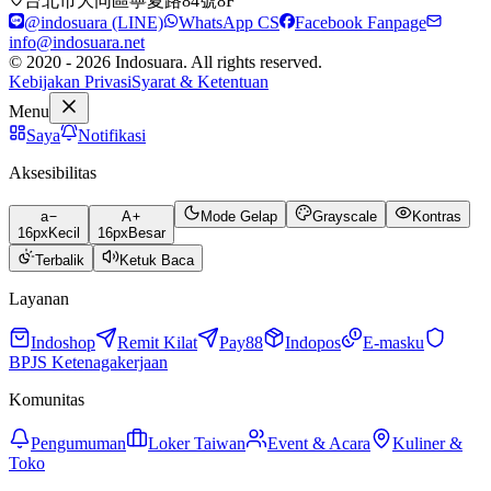
台北市大同區寧夏路84號8F
@indosuara (LINE)
WhatsApp CS
Facebook Fanpage
info@indosuara.net
© 2020 - 2026 Indosuara. All rights reserved.
Kebijakan Privasi
Syarat & Ketentuan
Menu
Saya
Notifikasi
Aksesibilitas
a
A
Mode Gelap
Grayscale
Kontras
16
px
Kecil
16
px
Besar
Terbalik
Ketuk Baca
Layanan
Indoshop
Remit Kilat
Pay88
Indopos
E-masku
BPJS Ketenagakerjaan
Komunitas
Pengumuman
Loker Taiwan
Event & Acara
Kuliner &
Toko