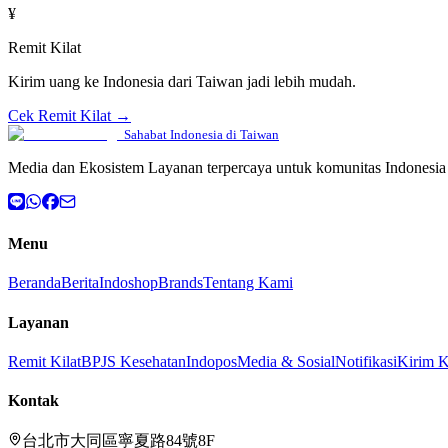
¥
Remit Kilat
Kirim uang ke Indonesia dari Taiwan jadi lebih mudah.
Cek Remit Kilat →
Sahabat Indonesia di Taiwan
Media dan Ekosistem Layanan terpercaya untuk komunitas Indonesia 
Menu
Beranda
Berita
Indoshop
Brands
Tentang Kami
Layanan
Remit Kilat
BPJS Kesehatan
Indopos
Media & Sosial
Notifikasi
Kirim 
Kontak
台北市大同區寧夏路84號8F