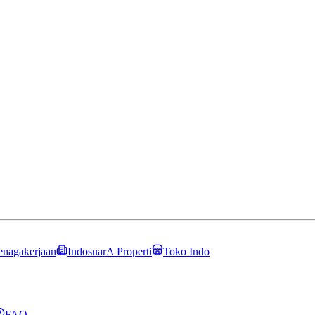
enagakerjaan
IndosuarA Properti
Toko Indo
FAQ