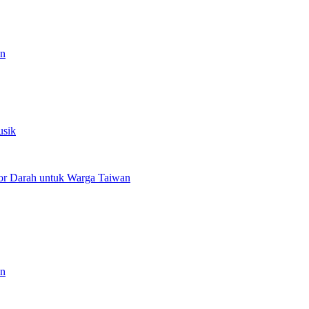
an
usik
or Darah untuk Warga Taiwan
an