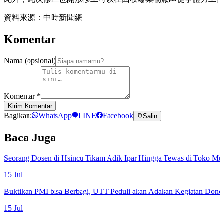
資料來源：中時新聞網
Komentar
Nama (opsional)
Komentar
*
Kirim Komentar
Bagikan:
WhatsApp
LINE
Facebook
Salin
Baca Juga
Seorang Dosen di Hsincu Tikam Adik Ipar Hingga Tewas di Toko M
15 Jul
Buktikan PMI bisa Berbagi, UTT Peduli akan Adakan Kegiatan Don
15 Jul