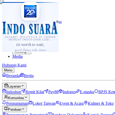
·
...
⌘K
ID
中文
Sahabat Indonesia di Taiwan
Berita
Layanan
SAHABAT INDONESIA DI TAIWAN
MEMUAT INDOSUARA.COM...
Komunitas
its worth to wait,
Panduan
good things take times
Tentang
Media
Hubungi Kami
Menu
Beranda
Berita
Layanan
Indoshop
Remit Kilat
Pay88
Indopos
E-masku
BPJS Ket
Komunitas
Pengumuman
Loker Taiwan
Event & Acara
Kuliner & Toko
Panduan
Pengumuman Pemerintah
Panduan Dokumen
Kontak Darurat