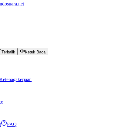
ndosuara.net
Terbalik
Ketuk Baca
Ketenagakerjaan
ko
t
FAQ