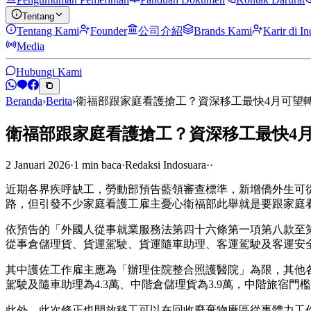
Tentang
Tentang Kami
Founder
公司介紹
Brands Kami
Karir di I
Media
Hubungi Kami
Beranda
›
Berita
›
衛福部跟家庭看護搶工？資深移工最快4月可望
衛福部跟家庭看護搶工？資深移工最快4
2 Januari 2026
·
1
min
baca
·
Redaksi Indosuara
·
·
近期各界疾呼缺工，勞動部預告藍領審查標準，新增僑外生可從
路，但引發不少家庭看護工雇主憂心衛福部此舉就是要跟家庭
依預告的「外國人從事就業服務法第四十六條第一項第八款至
從事倉儲理貨、貨運駕駛、貨運隨車助理、客運駕駛及客運安
其中護佐工作雇主應為「辦理住院整合照護醫院」為限，其他各
駕駛及隨車助理為4.3萬、中階倉儲理貨為3.9萬，中階旅宿門檻
此外，此次修正也開放移工可以在回收廢棄物廠區從事體力工作