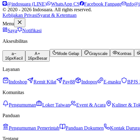
@indosuara (LINE)
WhatsApp CS
Facebook Fanpage
info@i
© 2020 - 2026 Indosuara. All rights reserved.
Kebijakan Privasi
Syarat & Ketentuan
Menu
Saya
Notifikasi
Aksesibilitas
a
A
Mode Gelap
Grayscale
Kontras
16
px
Kecil
16
px
Besar
Layanan
Indoshop
Remit Kilat
Pay88
Indopos
E-masku
BPJS 
Komunitas
Pengumuman
Loker Taiwan
Event & Acara
Kuliner & To
Panduan
Pengumuman Pemerintah
Panduan Dokumen
Kontak Darura
Tentang