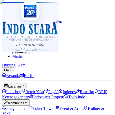
·
...
⌘K
ID
中文
Sahabat Indonesia di Taiwan
Berita
Layanan
SAHABAT INDONESIA DI TAIWAN
MEMUAT INDOSUARA.COM...
Komunitas
its worth to wait,
Panduan
good things take times
Tentang
Media
Hubungi Kami
Menu
Beranda
Berita
Layanan
Indoshop
Remit Kilat
Pay88
Indopos
E-masku
BPJS
Ketenagakerjaan
IndosuarA Properti
Toko Indo
Komunitas
Pengumuman
Loker Taiwan
Event & Acara
Kuliner &
Toko