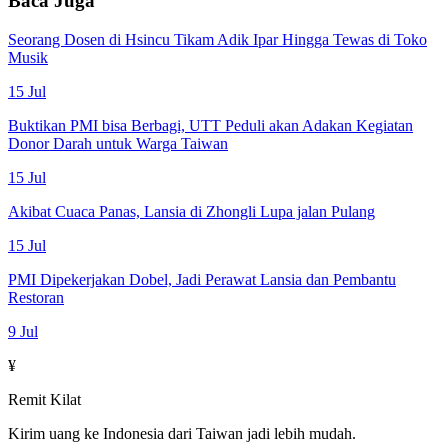
Baca Juga
Seorang Dosen di Hsincu Tikam Adik Ipar Hingga Tewas di Toko
Musik
15 Jul
Buktikan PMI bisa Berbagi, UTT Peduli akan Adakan Kegiatan
Donor Darah untuk Warga Taiwan
15 Jul
Akibat Cuaca Panas, Lansia di Zhongli Lupa jalan Pulang
15 Jul
PMI Dipekerjakan Dobel, Jadi Perawat Lansia dan Pembantu
Restoran
9 Jul
¥
Remit Kilat
Kirim uang ke Indonesia dari Taiwan jadi lebih mudah.