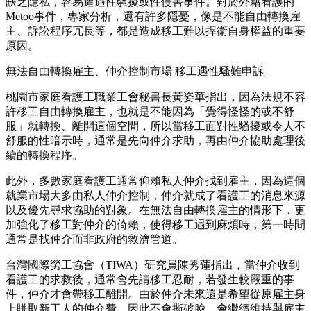
缺乏隱私，容易遭遇性騷擾或性侵害事件。對於外籍看護的
Metoo事件，專家分析，還有許多隱憂，像是不能自由轉換雇
主、訴訟程序冗長等，都是造成移工難以捍衛自身權益的重要
原因。
無法自由轉換雇主、仲介控制市場 移工遇性騷難申訴
桃園市家庭看護工職業工會秘書長黃姿華指出，因為法規不容
許移工自由轉換雇主，也就是不能因為「覺得怪怪的或不舒
服」就轉換、離開這個空間，所以當移工面對性騷擾或令人不
舒服的性暗示時，通常是先向仲介求助，再由仲介協助處理後
續的轉換程序。
此外，多數家庭看護工通常仰賴私人仲介找到雇主，因為這個
就業市場大多由私人仲介控制，仲介就成了看護工的消息來源
以及優先尋求協助的對象。在無法自由轉換雇主的情形下，更
加強化了移工對仲介的倚賴，使得移工遇到麻煩時，第一時間
通常是找仲介而非政府的救濟管道。
台灣國際勞工協會（TIWA）研究員陳秀蓮指出，當仲介收到
看護工的求救後，通常會先請移工忍耐，若發生較嚴重的事
件，仲介才會帶移工離開。由於仲介未來還是希望從原雇主身
上賺取新工人的仲介費，因此不會撕破臉，會繼續維持與雇主