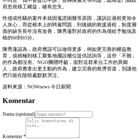
不同意「我不要提出申訴」並轉換雇主等問題，認為金門縣政
府忽視移工權益，確有怠失。
性侵或性騷的案件本就因蒐證困難等原因，讓訴訟過程更加令
人灰心，而從根本上的聘雇問題，到後續的救援過程，制度層
面的缺失長年沒有改善，陳秀蓮對於政府的作為僅給予勉強及
格的60到65分。
陳秀蓮認為，政府應該可以做得更多，例如更完善的權益教
育，或積極到移工聚集地擺設櫃位提供諮詢等，這些「不難」
的作為都沒有。NGO團體呼籲，面對這群來台工作的異鄉
人，政府應拿出更主動的作為，建立完善的救濟管道，別讓他
們只能在陰暗處默默哭泣。
資料來源：NOWnews 今日新聞
Komentar
Nama (opsional)
Komentar
*