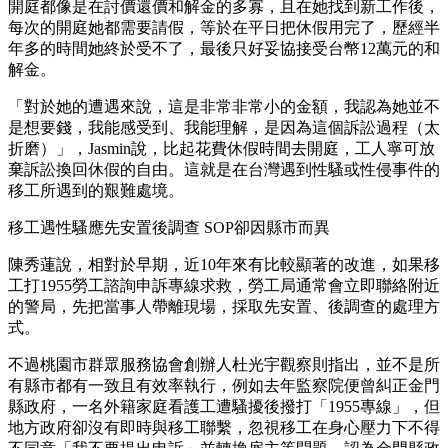
開庭都像是在討價還價和解金的多寡，且在她找到新工作後，
每次的開庭她都需要請假，等於在平日把休假用完了，歷經半
年多的時間她終於受不了，最後只好妥協接受台幣12萬元的和
解金。
「對於她的遭遇來說，這是非常非常小的金額，我認為她並不
是想要錢，我能感受到、我能理解，是因為這個訴訟過程（太
折磨）」，Jasmin說，比起花費休假時間去開庭，工人寧可放
棄訴訟換回休假的自由。這就是在台灣遇到性騷或性侵事件的
移工所遇到的艱難處境。
移工遇性騷應先安置後調查 SOP卻因縣市而異
陳秀蓮說，相對於早期，近10年來有比較顯著的改進，如果移
工打1955勞工諮詢申訴專線求救，勞工局通常會立即聯絡附近
的警局，先把當事人帶離現場，採取先安置、後調查的處理方
式。
不過桃園市群眾服務協會創辦人杜光宇觀察則指出，並不是所
有縣市都有一致且有效率執行，例如去年監察院便曾糾正金門
縣政府，一名外籍家庭看護工遭騷擾後撥打「1955專線」，但
地方政府卻沒有即時與移工聯繫，忽視移工在身心壓力下不得