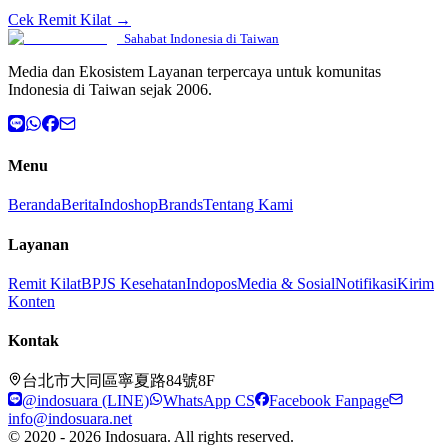
Cek Remit Kilat →
Sahabat Indonesia di Taiwan
Media dan Ekosistem Layanan terpercaya untuk komunitas
Indonesia di Taiwan sejak 2006.
Menu
Beranda
Berita
Indoshop
Brands
Tentang Kami
Layanan
Remit Kilat
BPJS Kesehatan
Indopos
Media & Sosial
Notifikasi
Kirim
Konten
Kontak
台北市大同區寧夏路84號8F
@indosuara (LINE)
WhatsApp CS
Facebook Fanpage
info@indosuara.net
© 2020 - 2026 Indosuara. All rights reserved.