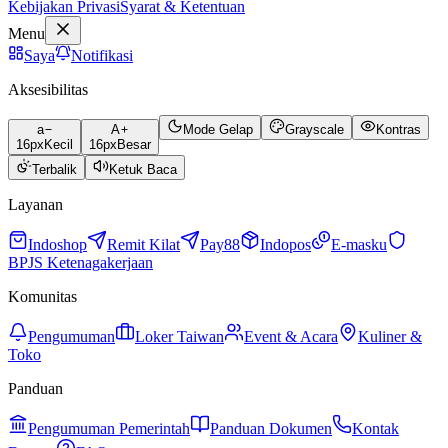
Kebijakan Privasi
Syarat & Ketentuan
Menu
Saya
Notifikasi
Aksesibilitas
a
A
Mode Gelap
Grayscale
Kontras
16
px
Kecil
16
px
Besar
Terbalik
Ketuk Baca
Layanan
Indoshop
Remit Kilat
Pay88
Indopos
E-masku
BPJS Ketenagakerjaan
Komunitas
Pengumuman
Loker Taiwan
Event & Acara
Kuliner &
Toko
Panduan
Pengumuman Pemerintah
Panduan Dokumen
Kontak