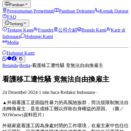
Panduan
Pengumuman Pemerintah
Panduan Dokumen
Kontak Darurat
FAQ
Tentang
Tentang Kami
Founder
公司介紹
Brands Kami
Karir di
Indosuara
Hubungi Kami
Media
Hubungi Kami
Beranda
›
Berita
›
看護移工遭性騷 竟無法自由換雇主
看護移工遭性騷 竟無法自由換雇主
24 Desember 2024
·
1
min
baca
·
Redaksi Indosuara
·
·
▲外籍看護工是面臨性暴力的高風險族群，而法規限制無法自
由轉換雇主，是造成移工難以捍衛自身權益的原因。（圖／
NOWnews資料照片）
外籍家庭看護工因為身處封閉的工作環境，在雇主家中也往往