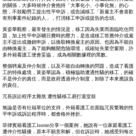
的關係，大多時候仲介會抱持「大事化小、小事化無」的心
態，不鼓勵勞工提出性平申訴，或告誡移工「新雇主不會喜歡
有刑事案件紀錄的人」，打消移工申訴或提告的念頭。
黃姿華觀察，最常發生的情況是，移工因為失業而面臨吃住問
題，加上性平申訴曠日費時的壓力，是造成移工答應仲介或雇
主不提出或撤銷申訴，以換取轉換雇主的原因。也因為不能自
由轉換雇主，為了能夠離開危險環境，或縮短失業空窗期，許
多外籍看護工便會妥協， 成為相關數據裡的黑數。
整個聘雇及仲介制度，以及不能自由轉換的問題，造成了看護
工的特殊處境，黃姿華認為，積極協助遭遇性騷的移工，的確
不是仲介的責任，而是政府透過仲介制度，卸除了本來應該負
的責任。
冗長訴訟程序太難熬 遭性騷移工易打退堂鼓
無論是否有社福單位的支持，外籍看護工在面臨冗長繁雜的性
平申訴或訴訟程序時，都會格外挫折。
菲律賓籍看護工Jasmin分享一個案例，她說有一位家庭看護工
遭仲介性騷擾，原本不願意和解，但在訴訟時，她感受到每次