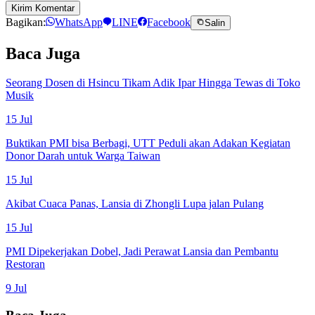
Kirim Komentar
Bagikan:
WhatsApp
LINE
Facebook
Salin
Baca Juga
Seorang Dosen di Hsincu Tikam Adik Ipar Hingga Tewas di Toko
Musik
15 Jul
Buktikan PMI bisa Berbagi, UTT Peduli akan Adakan Kegiatan
Donor Darah untuk Warga Taiwan
15 Jul
Akibat Cuaca Panas, Lansia di Zhongli Lupa jalan Pulang
15 Jul
PMI Dipekerjakan Dobel, Jadi Perawat Lansia dan Pembantu
Restoran
9 Jul