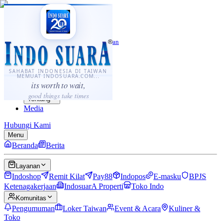
·
...
⌘K
ID
中文
Sahabat Indonesia di Taiwan
Berita
Layanan
SAHABAT INDONESIA DI TAIWAN
MEMUAT INDOSUARA.COM...
Komunitas
its worth to wait,
Panduan
good things take times
Tentang
Media
Hubungi Kami
Menu
Beranda
Berita
Layanan
Indoshop
Remit Kilat
Pay88
Indopos
E-masku
BPJS
Ketenagakerjaan
IndosuarA Properti
Toko Indo
Komunitas
Pengumuman
Loker Taiwan
Event & Acara
Kuliner &
Toko