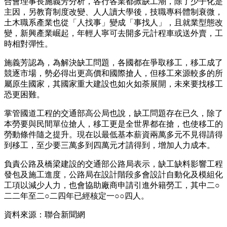
合會理事長施義芳分析，各行各業都掀缺工潮，除了少子化是
主因，另教育制度改變、人人讀大學後，技職專科體制衰微，
土木職系產業也從「人找事」變成「事找人」，且就業型態改
變，新興產業崛起，年輕人寧可去開多元計程車或送外賣，工
時相對彈性。
施義芳認為，為解決缺工問題，各國都在爭取移工，移工成了
競逐市場，勢必得出更高價和國際搶人，但移工來源較多的所
屬原生國家，其國家重大建設也如火如荼展開，未來要找移工
恐更困難。
掌管國道工程的交通部高公局也說，缺工問題存在已久，除了
本勞要與民間單位搶人，移工更是全世界都在搶，也使移工的
勞動條件隨之提升。現在以最低基本薪資兩萬多元不見得請得
到移工，至少要三萬多到四萬元才請得到，增加人力成本。
負責公路及橋梁建設的交通部公路局表示，缺工缺料影響工程
發包及施工進度，公路局在設計階段多會設計自動化及模組化
工項以減少人力，也會協助廠商申請引進外籍勞工，其中二○
二二年至二○二四年已經核定一○○四人。
資料來源：聯合新聞網