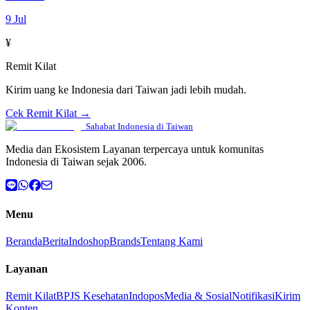
9 Jul
¥
Remit Kilat
Kirim uang ke Indonesia dari Taiwan jadi lebih mudah.
Cek Remit Kilat →
Sahabat Indonesia di Taiwan
Media dan Ekosistem Layanan terpercaya untuk komunitas
Indonesia di Taiwan sejak 2006.
Menu
Beranda
Berita
Indoshop
Brands
Tentang Kami
Layanan
Remit Kilat
BPJS Kesehatan
Indopos
Media & Sosial
Notifikasi
Kirim
Konten