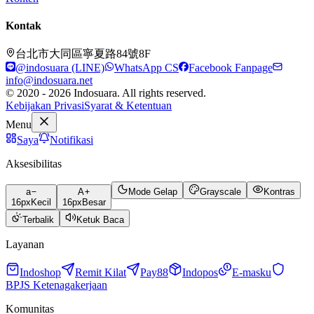
Kontak
台北市大同區寧夏路84號8F
@indosuara (LINE)
WhatsApp CS
Facebook Fanpage
info@indosuara.net
© 2020 - 2026 Indosuara. All rights reserved.
Kebijakan Privasi
Syarat & Ketentuan
Menu
Saya
Notifikasi
Aksesibilitas
a
A
Mode Gelap
Grayscale
Kontras
16
px
Kecil
16
px
Besar
Terbalik
Ketuk Baca
Layanan
Indoshop
Remit Kilat
Pay88
Indopos
E-masku
BPJS Ketenagakerjaan
Komunitas