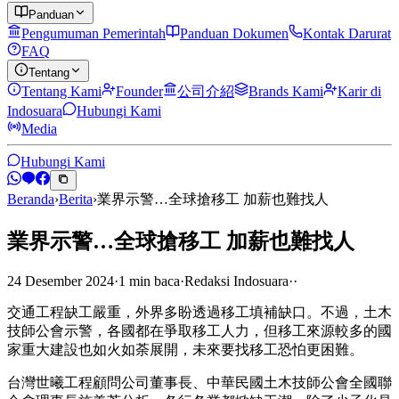
Panduan
Pengumuman Pemerintah
Panduan Dokumen
Kontak Darurat
FAQ
Tentang
Tentang Kami
Founder
公司介紹
Brands Kami
Karir di
Indosuara
Hubungi Kami
Media
Hubungi Kami
Beranda
›
Berita
›
業界示警…全球搶移工 加薪也難找人
業界示警…全球搶移工 加薪也難找人
24 Desember 2024
·
1
min
baca
·
Redaksi Indosuara
·
·
交通工程缺工嚴重，外界多盼透過移工填補缺口。不過，土木
技師公會示警，各國都在爭取移工人力，但移工來源較多的國
家重大建設也如火如荼展開，未來要找移工恐怕更困難。
台灣世曦工程顧問公司董事長、中華民國土木技師公會全國聯