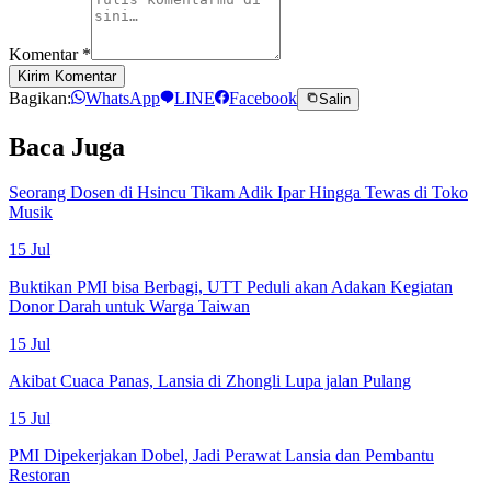
Komentar
*
Kirim Komentar
Bagikan:
WhatsApp
LINE
Facebook
Salin
Baca Juga
Seorang Dosen di Hsincu Tikam Adik Ipar Hingga Tewas di Toko
Musik
15 Jul
Buktikan PMI bisa Berbagi, UTT Peduli akan Adakan Kegiatan
Donor Darah untuk Warga Taiwan
15 Jul
Akibat Cuaca Panas, Lansia di Zhongli Lupa jalan Pulang
15 Jul
PMI Dipekerjakan Dobel, Jadi Perawat Lansia dan Pembantu
Restoran