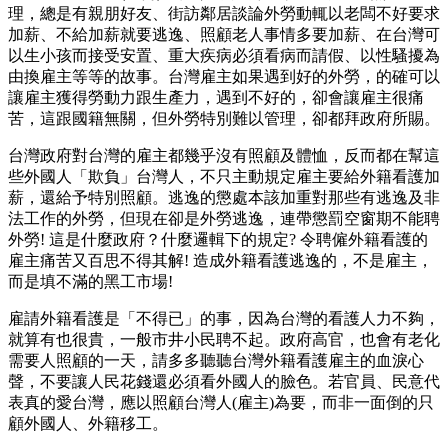
理，總是有親朋好友、街訪鄰居談論外勞動輒以老闆不好要求
加薪、不給加薪就要逃逸、照顧老人事情多要加薪、在台灣可
以生小孩而接受安置、重大疾病必須看病而請假、以性騷擾為
由換雇主等等的故事。台灣雇主如果遇到好的外勞，的確可以
讓雇主獲得勞動力跟生產力，遇到不好的，卻會讓雇主很痛
苦，這跟國籍無關，但外勞特別難以管理，卻都拜政府所賜。
台灣政府對台灣的雇主都幾乎沒有照顧及體恤，反而都在幫這
些外國人「欺負」台灣人，不只主動規定雇主要給外籍看護加
薪，還給予特別照顧。逃逸的懲處本該加重對那些有逃逸及非
法工作的外勞，但現在卻是外勞逃逸，連帶懲罰空窗期不能聘
外勞! 這是什麼政府？什麼邏輯下的規定? 令聘僱外籍看護的
雇主痛苦又百思不得其解! 造成外籍看護逃逸的，不是雇主­，
而是填不滿的黑工市場!
雇請外籍看護是「不得已」的事，因為台灣的看護人力不夠，
就算有也很貴，一般市井小民聘不起。政府高官，也會有老化
需要人照顧的一天，請多多聽聽台灣外籍看護雇主的血淚心
聲，不要讓人民花錢還必須看外國人的臉色。若官員、民意代
表真的愛台灣，應以照顧台灣人(雇主)為要，而非一面倒的只
顧外國人、外籍移工。