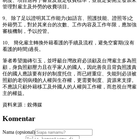
制度、項目應再予審查及規定收費標準，並規定要開立發票來
管理對雇主及外勞的收費項目。
9、 除了足以證明其工作能力(如語言、照護技能、證照等)之
外籍勞工，對於其來台的次數、工作內容及工作年限，應加強
審核機制，予以控管。
10、 簡化雇主轉換外籍看護的手續及流程，避免空窗期(沒有
看護的時間)過長。
筆者希望拋磚引玉，並呼籲台灣政府必須顧及台灣雇主多為照
顧，身負照顧壓力且在乎家人的國人，因此善良且背負照護責
任的國人應該要有好的制度托住，而已經重症、失能到必須被
照顧的老弱病殘的人權與生存權，更需要制度、資源來支撐。
不應該只顧外籍移工及外國人的人權與工作權，而忽視台灣雇
主的權益。
資料來源：銳傳媒
Komentar
Nama (opsional)