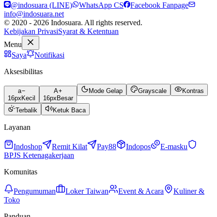
@indosuara (LINE)
WhatsApp CS
Facebook Fanpage
info@indosuara.net
© 2020 - 2026 Indosuara. All rights reserved.
Kebijakan Privasi
Syarat & Ketentuan
Menu
Saya
Notifikasi
Aksesibilitas
a
A
Mode Gelap
Grayscale
Kontras
16
px
Kecil
16
px
Besar
Terbalik
Ketuk Baca
Layanan
Indoshop
Remit Kilat
Pay88
Indopos
E-masku
BPJS Ketenagakerjaan
Komunitas
Pengumuman
Loker Taiwan
Event & Acara
Kuliner &
Toko
Panduan