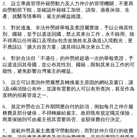
2、 設立專責管理外籍勞動力及人力仲介的管理機關，不要再
由勞動部下轄，並確認外籍移工加班、請假、過夜休假、生
產、就醫等情事時，雇主的權益維護。
3、 對於逃逸、非法外勞經舉報及查證屬實後，予以公佈其性
別、國籍，並予以遣送回國，禁止其來台工作，永不錄用。除
不得再以任何藉口及理由(包含改換姓名及偽造)入境觀光，更
不應該以「擴大自首方案」讓其得以再次來台工作。
4、 對於合法但「不適任」的外勞經超過一次的舉報查證，予
以遣送回其母國，並公布其性別、國籍，限制其來台工作的可
能性，避免影響台灣雇主的權益。
5、 設立可以查詢外勞履歷及轉換雇主原因的網站及窗口，讓
3及4兩項除公布外，並讓有需要的人可以有所查詢，甚至作為
直聘的招募管道之一。
6、 規定外勞在台工作期間應自付的款項，例如每月之仲介服
務費及部分健保，不得轉嫁給雇主。政府既有規定職災保險，
商業保險則可由雇主視其需要與否、金額保費自行決定。
7、 規範外勞及雇主應遵守勞動契約，而對於仲介現行的收費