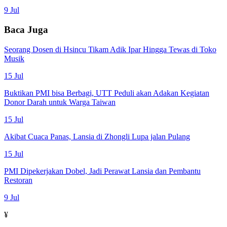
9 Jul
Baca Juga
Seorang Dosen di Hsincu Tikam Adik Ipar Hingga Tewas di Toko
Musik
15 Jul
Buktikan PMI bisa Berbagi, UTT Peduli akan Adakan Kegiatan
Donor Darah untuk Warga Taiwan
15 Jul
Akibat Cuaca Panas, Lansia di Zhongli Lupa jalan Pulang
15 Jul
PMI Dipekerjakan Dobel, Jadi Perawat Lansia dan Pembantu
Restoran
9 Jul
¥