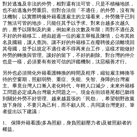
對於逃逸及非法的外勞，相對還有法可管，只是不積極地抓，
也不給逃逸外勞重罰。但對合法但「不適任」的外勞，沒有淘
汰機制，以實際聘僱外籍看護雇主的立場看來，外勞幾乎已到
了無法可管的地步，只能任其予以予求。對來台越多次越久
的，應予以限制及約束，例如來台次數及年限；而對不適任及
不好的外籍移工，經由超過一位的雇主舉報及陳情，公布其姓
名及國籍，讓人查詢。讓不好的外籍移工在廢聘後必須離境回
其母國，並予以規定不適任者不得再來台工作，這樣才能做好
外勞的轉換與管理。讓好的留下，不好的剔除。對台灣的仲介
也是一樣，必須要有有效可信的評鑑機制，汰惡楊善才行。
另外也必須簡化外籍看護轉換的時間及程序，縮短雇主轉換等
待的空窗期，照顧弱勢、重症、失能、失智、身障的台灣雇
主。畢竟台灣人口漸入老化時代，年輕人口減少，未來外籍移
工問題必定成為台灣最大問題之一。現金在街頭巷尾都已聽得
到關於外勞不好管理、越來越囂張的「民怨」，希望朝野政黨
放下身段，不要只為己利，而不顧人民，共同讓台灣更好。筆
者提出以下建議：
1、 保障外籍看護(多為照顧，身負照顧壓力者)及被照顧者的
權益。