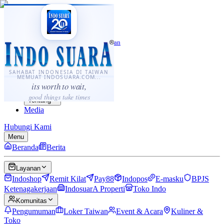
·
...
⌘K
ID
中文
Sahabat Indonesia di Taiwan
Berita
Layanan
SAHABAT INDONESIA DI TAIWAN
MEMUAT INDOSUARA.COM...
Komunitas
its worth to wait,
Panduan
good things take times
Tentang
Media
Hubungi Kami
Menu
Beranda
Berita
Layanan
Indoshop
Remit Kilat
Pay88
Indopos
E-masku
BPJS
Ketenagakerjaan
IndosuarA Properti
Toko Indo
Komunitas
Pengumuman
Loker Taiwan
Event & Acara
Kuliner &
Toko