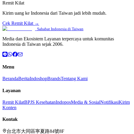
Remit Kilat
Kirim uang ke Indonesia dari Taiwan jadi lebih mudah.
Cek Remit Kilat →
Sahabat Indonesia di Taiwan
Media dan Ekosistem Layanan terpercaya untuk komunitas
Indonesia di Taiwan sejak 2006.
Menu
Beranda
Berita
Indoshop
Brands
Tentang Kami
Layanan
Remit Kilat
BPJS Kesehatan
Indopos
Media & Sosial
Notifikasi
Kirim
Konten
Kontak
台北市大同區寧夏路84號8F