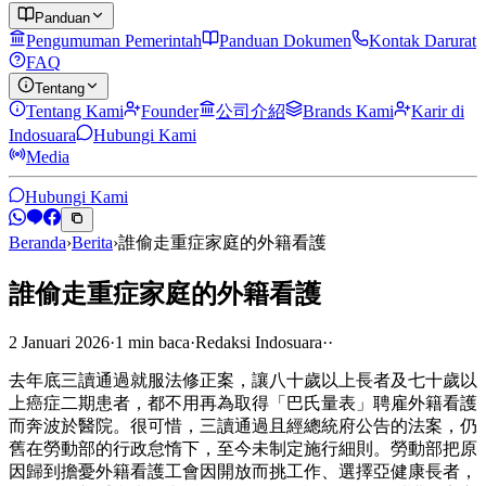
Panduan
Pengumuman Pemerintah
Panduan Dokumen
Kontak Darurat
FAQ
Tentang
Tentang Kami
Founder
公司介紹
Brands Kami
Karir di
Indosuara
Hubungi Kami
Media
Hubungi Kami
Beranda
›
Berita
›
誰偷走重症家庭的外籍看護
誰偷走重症家庭的外籍看護
2 Januari 2026
·
1
min
baca
·
Redaksi Indosuara
·
·
去年底三讀通過就服法修正案，讓八十歲以上長者及七十歲以
上癌症二期患者，都不用再為取得「巴氏量表」聘雇外籍看護
而奔波於醫院。很可惜，三讀通過且經總統府公告的法案，仍
舊在勞動部的行政怠惰下，至今未制定施行細則。勞動部把原
因歸到擔憂外籍看護工會因開放而挑工作、選擇亞健康長者，