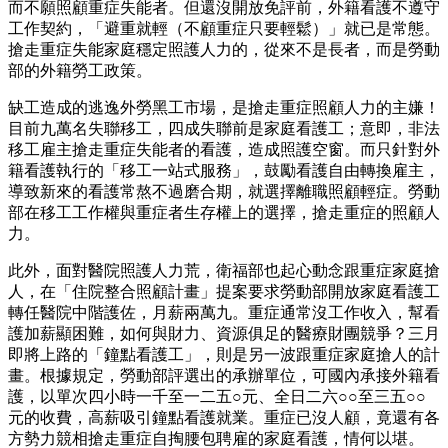
而不願照顧重症失能者。但還沒開放免評前，外籍看護不遵守
工作契約，「避重就輕（不顧重症只要輕鬆）」就已是常態。
搶走重症失能家庭穩定照護人力的，從來不是長者，而是勞動
部的外籍勞工政策。
缺工造成的逃逸外勞黑工市場，是搶走重症照顧人力的主嫌！
目前九萬名失聯移工，四成失聯前是家庭看護工；意即，非法
移工雇主搶走重症失能者的看護，造成照護空窗。而只針對外
籍看護執行的「移工一站式服務」，鼓勵看護自由轉換雇主，
導致新來的看護常熬不過磨合期，就選擇離職照顧輕症。勞動
部在移工工作權與重症者生存權上的選擇，搶走重症的照顧人
力。
此外，面對醫院照護人力荒，衛福部也起心動念跟重症家庭搶
人，在「住院整合照顧計畫」提案要求勞動部開放家庭看護工
轉任醫院中階護佐，月薪兩萬九。重症通常沒工作收入，幫看
護加薪顯困難，如何與財力、資源俱足的醫療財團競爭？三月
即將上路的「鐘點看護工」，則是另一波跟重症家庭搶人的計
畫。根據規定，勞動部評選出的承辦單位，可國內承接外籍看
護，以單次四小時一千至一二五○元、全日二六○○至三五○○
元的收費，高薪吸引鐘點看護就業。重症已沒人顧，竟還有各
方勢力競相搶走重症自掏腰包聘雇的家庭看護，情何以堪。