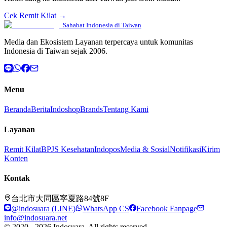
Cek Remit Kilat →
Sahabat Indonesia di Taiwan
Media dan Ekosistem Layanan terpercaya untuk komunitas
Indonesia di Taiwan sejak 2006.
Menu
Beranda
Berita
Indoshop
Brands
Tentang Kami
Layanan
Remit Kilat
BPJS Kesehatan
Indopos
Media & Sosial
Notifikasi
Kirim
Konten
Kontak
台北市大同區寧夏路84號8F
@indosuara (LINE)
WhatsApp CS
Facebook Fanpage
info@indosuara.net
© 2020 - 2026 Indosuara. All rights reserved.