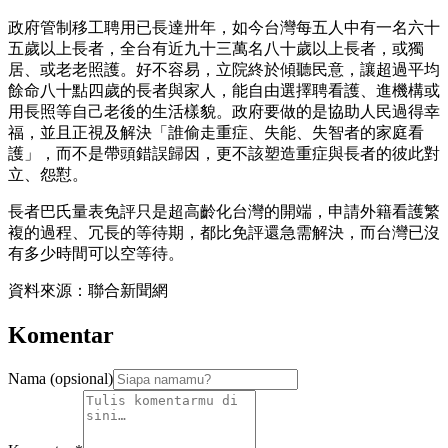
政府管制移工聘用已長達卅年，如今台灣每五人中有一名六十
五歲以上長者，全台有近九十三萬名八十歲以上長者，或獨
居、或老老照護。好不容易，立院終於傾聽民意，讓超過平均
餘命八十點四歲的長者與家人，能自由選擇聘看護、進機構或
用長照等自己老後的生活樣貌。政府要做的是協助人民過得幸
福，並且正視及解決「誰偷走重症、失能、失智者的家庭看
護」，而不是帶頭錯誤歸因，更不該塑造重症與長者的彼此對
立、怨懟。
長者巴氏量表免評只是超高齡化台灣的開端，申請外籍看護繁
複的過程、冗長的等待期，都比免評還急需解決，而台灣已沒
有多少時間可以空等待。
資料來源：聯合新聞網
Komentar
Nama (opsional)