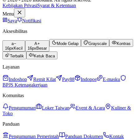
Kebijakan Privasi
Syarat & Ketentuan
Menu
Saya
Notifikasi
Aksesibilitas
a
A
Mode Gelap
Grayscale
Kontras
16
px
Kecil
16
px
Besar
Terbalik
Ketuk Baca
Layanan
Indoshop
Remit Kilat
Pay88
Indopos
E-masku
BPJS Ketenagakerjaan
Komunitas
Pengumuman
Loker Taiwan
Event & Acara
Kuliner &
Toko
Panduan
Pengumuman Pemerintah
Panduan Dokumen
Kontak