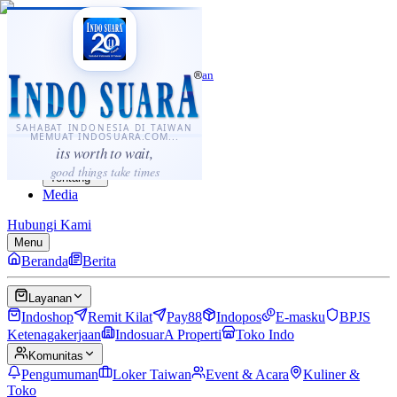
·
...
⌘K
ID
中文
Sahabat Indonesia di Taiwan
Berita
Layanan
SAHABAT INDONESIA DI TAIWAN
MEMUAT INDOSUARA.COM...
Komunitas
its worth to wait,
Panduan
good things take times
Tentang
Media
Hubungi Kami
Menu
Beranda
Berita
Layanan
Indoshop
Remit Kilat
Pay88
Indopos
E-masku
BPJS
Ketenagakerjaan
IndosuarA Properti
Toko Indo
Komunitas
Pengumuman
Loker Taiwan
Event & Acara
Kuliner &
Toko