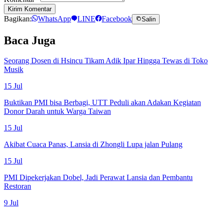
Kirim Komentar
Bagikan:
WhatsApp
LINE
Facebook
Salin
Baca Juga
Seorang Dosen di Hsincu Tikam Adik Ipar Hingga Tewas di Toko
Musik
15 Jul
Buktikan PMI bisa Berbagi, UTT Peduli akan Adakan Kegiatan
Donor Darah untuk Warga Taiwan
15 Jul
Akibat Cuaca Panas, Lansia di Zhongli Lupa jalan Pulang
15 Jul
PMI Dipekerjakan Dobel, Jadi Perawat Lansia dan Pembantu
Restoran
9 Jul