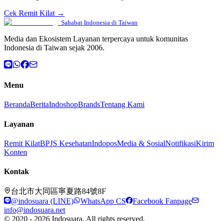
Cek Remit Kilat →
Sahabat Indonesia di Taiwan
Media dan Ekosistem Layanan terpercaya untuk komunitas
Indonesia di Taiwan sejak 2006.
Menu
Beranda
Berita
Indoshop
Brands
Tentang Kami
Layanan
Remit Kilat
BPJS Kesehatan
Indopos
Media & Sosial
Notifikasi
Kirim
Konten
Kontak
台北市大同區寧夏路84號8F
@indosuara (LINE)
WhatsApp CS
Facebook Fanpage
info@indosuara.net
© 2020 - 2026 Indosuara. All rights reserved.