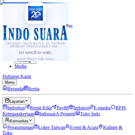
·
...
⌘K
ID
中文
Sahabat Indonesia di Taiwan
Berita
Layanan
SAHABAT INDONESIA DI TAIWAN
MEMUAT INDOSUARA.COM...
Komunitas
its worth to wait,
Panduan
good things take times
Tentang
Media
Hubungi Kami
Menu
Beranda
Berita
Layanan
Indoshop
Remit Kilat
Pay88
Indopos
E-masku
BPJS
Ketenagakerjaan
IndosuarA Properti
Toko Indo
Komunitas
Pengumuman
Loker Taiwan
Event & Acara
Kuliner &
Toko