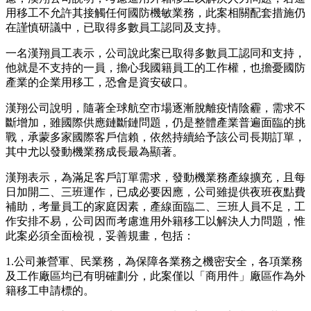
用移工不允許其接觸任何國防機敏業務，此案相關配套措施仍
在謹慎研議中，已取得多數員工認同及支持。
一名漢翔員工表示，公司說此案已取得多數員工認同和支持，
他就是不支持的一員，擔心我國籍員工的工作權，也擔憂國防
產業的企業用移工，恐會是資安破口。
漢翔公司說明，隨著全球航空市場逐漸脫離疫情陰霾，需求不
斷增加，雖國際供應鏈斷鏈問題，仍是整體產業普遍面臨的挑
戰，承蒙多家國際客戶信賴，依然持續給予該公司長期訂單，
其中尤以發動機業務成長最為顯著。
漢翔表示，為滿足客戶訂單需求，發動機業務產線擴充，且每
日加開二、三班運作，已成必要因應，公司雖提供夜班夜點費
補助，考量員工的家庭因素，產線面臨二、三班人員不足，工
作安排不易，公司因而考慮進用外籍移工以解決人力問題，惟
此案必須全面檢視，妥善規畫，包括：
1.公司兼營軍、民業務，為保障各業務之機密安全，各項業務
及工作廠區均已有明確劃分，此案僅以「商用件」廠區作為外
籍移工申請標的。