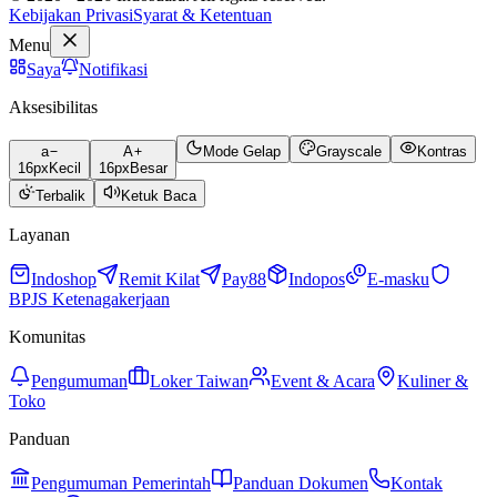
Kebijakan Privasi
Syarat & Ketentuan
Menu
Saya
Notifikasi
Aksesibilitas
a
A
Mode Gelap
Grayscale
Kontras
16
px
Kecil
16
px
Besar
Terbalik
Ketuk Baca
Layanan
Indoshop
Remit Kilat
Pay88
Indopos
E-masku
BPJS Ketenagakerjaan
Komunitas
Pengumuman
Loker Taiwan
Event & Acara
Kuliner &
Toko
Panduan
Pengumuman Pemerintah
Panduan Dokumen
Kontak