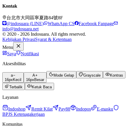
Kontak
台北市大同區寧夏路84號8F
@indosuara (LINE)
WhatsApp CS
Facebook Fanpage
info@indosuara.net
© 2020 - 2026 Indosuara. All rights reserved.
Kebijakan Privasi
Syarat & Ketentuan
Menu
Saya
Notifikasi
Aksesibilitas
a
A
Mode Gelap
Grayscale
Kontras
16
px
Kecil
16
px
Besar
Terbalik
Ketuk Baca
Layanan
Indoshop
Remit Kilat
Pay88
Indopos
E-masku
BPJS Ketenagakerjaan
Komunitas