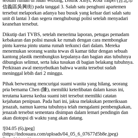
sebuah rumah di Jalan Wuxing, Distrik Xinyi, Kota Taipei (台北市
信義區吳興街) pada tanggal 3. Salah satu penghuni apartemen
tersebut melaporkan adanya bau busuk yang keluar dari salah satu
unit di lantai 3 dan segera menghubungi polisi setelah menyadari
keanehan tersebut.
Dikutip dari TVBS, setelah menerima laporan, petugas pemadam
kebakaran dan polisi masuk ke rumah dengan cara membongkar
pintu karena pintu utama rumah terkunci dari dalam. Mereka
menemukan seorang wanita tewas di kamar tidur dengan sebuah
kantong plastik membungkus kepalanya dan bagian atas tubuhnya
dibungkus selimut, serta luka tusukan di bagian belakang tubuhnya.
Perkiraan awal menyebutkan bahwa wanita tersebut sudah
meninggal lebih dari 2 minggu.
Pihak berwenang mencurigai suami wanita yang hilang, seorang
pria bernama Chen (陳), memiliki keterlibatan dalam kasus ini,
terutama karena kedua suami istri tersebut memiliki catatan
kejahatan penipuan. Pada hari ini, jaksa melakukan pemeriksaan
jenazah, namun karena tubuhnya telah mengalami pembengkakan,
jenazah tersebut sementara disimpan dalam lemari pendingin dan
akan diotopsi di waktu yang akan datang.
![04.05 (6).jpeg]
(https://indosuara.com/uploads/04_05_6_07677d5b8e.jpeg)