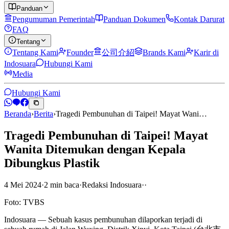
Panduan
Pengumuman Pemerintah
Panduan Dokumen
Kontak Darurat
FAQ
Tentang
Tentang Kami
Founder
公司介紹
Brands Kami
Karir di
Indosuara
Hubungi Kami
Media
Hubungi Kami
Beranda
›
Berita
›
Tragedi Pembunuhan di Taipei! Mayat Wani…
Tragedi Pembunuhan di Taipei! Mayat
Wanita Ditemukan dengan Kepala
Dibungkus Plastik
4 Mei 2024
·
2
min
baca
·
Redaksi Indosuara
·
·
Foto: TVBS
Indosuara — Sebuah kasus pembunuhan dilaporkan terjadi di