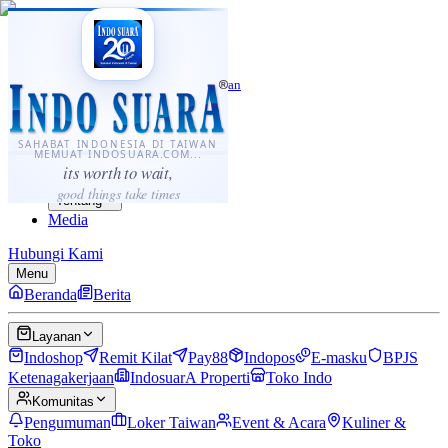
·
...
⌘K
ID
中文
Sahabat Indonesia di Taiwan
Berita
Layanan
SAHABAT INDONESIA DI TAIWAN
MEMUAT INDOSUARA.COM...
Komunitas
its worth to wait,
Panduan
good things take times
Tentang
Media
Hubungi Kami
Menu
Beranda
Berita
Layanan
Indoshop
Remit Kilat
Pay88
Indopos
E-masku
BPJS
Ketenagakerjaan
IndosuarA Properti
Toko Indo
Komunitas
Pengumuman
Loker Taiwan
Event & Acara
Kuliner &
Toko