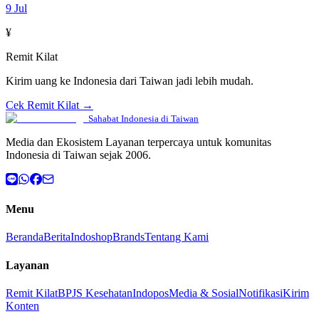
9 Jul
¥
Remit Kilat
Kirim uang ke Indonesia dari Taiwan jadi lebih mudah.
Cek Remit Kilat →
Sahabat Indonesia di Taiwan
Media dan Ekosistem Layanan terpercaya untuk komunitas
Indonesia di Taiwan sejak 2006.
Menu
Beranda
Berita
Indoshop
Brands
Tentang Kami
Layanan
Remit Kilat
BPJS Kesehatan
Indopos
Media & Sosial
Notifikasi
Kirim
Konten